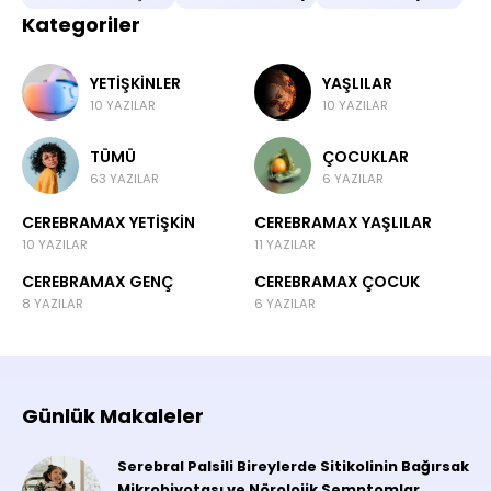
Kategoriler
YETIŞKINLER
YAŞLILAR
10 YAZILAR
10 YAZILAR
TÜMÜ
ÇOCUKLAR
63 YAZILAR
6 YAZILAR
CEREBRAMAX YETIŞKIN
CEREBRAMAX YAŞLILAR
10 YAZILAR
11 YAZILAR
CEREBRAMAX GENÇ
CEREBRAMAX ÇOCUK
8 YAZILAR
6 YAZILAR
Günlük Makaleler
Serebral Palsili Bireylerde Sitikolinin Bağırsak
Mikrobiyotası ve Nörolojik Semptomlar