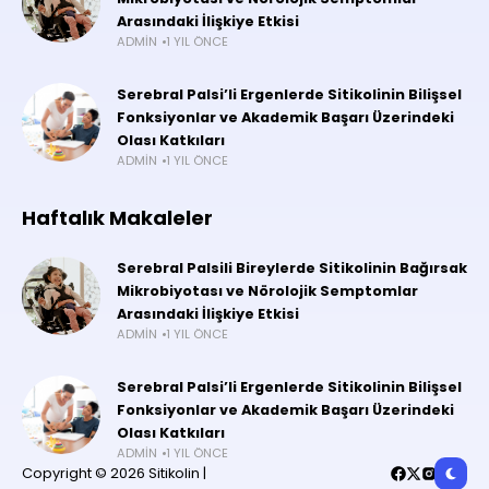
Arasındaki İlişkiye Etkisi
ADMIN
1 YIL ÖNCE
Serebral Palsi’li Ergenlerde Sitikolinin Bilişsel
Fonksiyonlar ve Akademik Başarı Üzerindeki
Olası Katkıları
ADMIN
1 YIL ÖNCE
Haftalık Makaleler
Serebral Palsili Bireylerde Sitikolinin Bağırsak
Mikrobiyotası ve Nörolojik Semptomlar
Arasındaki İlişkiye Etkisi
ADMIN
1 YIL ÖNCE
Serebral Palsi’li Ergenlerde Sitikolinin Bilişsel
Fonksiyonlar ve Akademik Başarı Üzerindeki
Olası Katkıları
ADMIN
1 YIL ÖNCE
Copyright © 2026 Sitikolin |