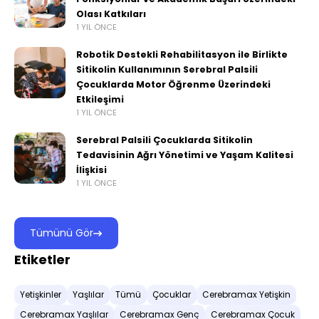
Olası Katkıları
1 YIL ÖNCE
Robotik Destekli Rehabilitasyon ile Birlikte
Sitikolin Kullanımının Serebral Palsili
Çocuklarda Motor Öğrenme Üzerindeki
Etkileşimi
1 YIL ÖNCE
Serebral Palsili Çocuklarda Sitikolin
Tedavisinin Ağrı Yönetimi ve Yaşam Kalitesi
İlişkisi
1 YIL ÖNCE
Tümünü Gör
Etiketler
Yetişkinler
Yaşlılar
Tümü
Çocuklar
Cerebramax Yetişkin
Cerebramax Yaşlılar
Cerebramax Genç
Cerebramax Çocuk