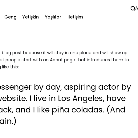
A
Genç
Yetişkin
Yaşlılar
İletişim
a blog post because it will stay in one place and will show up
ost people start with an About page that introduces them to
like this:
essenger by day, aspiring actor by
ebsite. I live in Los Angeles, have
k, and I like piña coladas. (And
ain.)