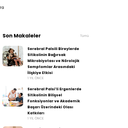
ra
Son Makaleler
Tümü
Serebral Palsili Bireylerde
Sitikolinin Bağırsak
Mikrobiyotası ve Nörolojik
Semptomlar Arasındaki
İlişkiye Etkisi
1 YIL ÖNCE
Serebral Palsi’li Ergenlerde
Sitikolinin Bilişsel
Fonksiyonlar ve Akademik
Başarı Üzerindeki Olası
Katkıları
1 YIL ÖNCE