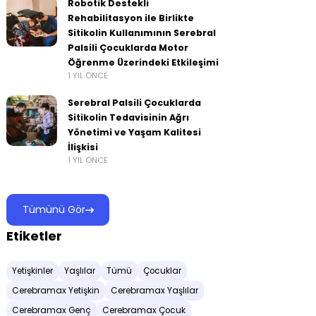
Robotik Destekli
Rehabilitasyon ile Birlikte
Sitikolin Kullanımının Serebral
Palsili Çocuklarda Motor
Öğrenme Üzerindeki Etkileşimi
1 YIL ÖNCE
Serebral Palsili Çocuklarda
Sitikolin Tedavisinin Ağrı
Yönetimi ve Yaşam Kalitesi
İlişkisi
1 YIL ÖNCE
Tümünü Gör
Etiketler
Yetişkinler
Yaşlılar
Tümü
Çocuklar
Cerebramax Yetişkin
Cerebramax Yaşlılar
Cerebramax Genç
Cerebramax Çocuk