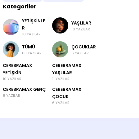
Kategoriler
YETIŞKINLE
YAŞLILAR
R
10 YAZILAR
10 YAZILAR
TÜMÜ
ÇOCUKLAR
63 YAZILAR
6 YAZILAR
CEREBRAMAX
CEREBRAMAX
YETIŞKIN
YAŞLILAR
10 YAZILAR
11 YAZILAR
CEREBRAMAX GENÇ
CEREBRAMAX
8 YAZILAR
ÇOCUK
6 YAZILAR