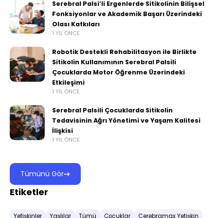
Serebral Palsi’li Ergenlerde Sitikolinin Bilişsel
Fonksiyonlar ve Akademik Başarı Üzerindeki
Olası Katkıları
1 YIL ÖNCE
Robotik Destekli Rehabilitasyon ile Birlikte
Sitikolin Kullanımının Serebral Palsili
Çocuklarda Motor Öğrenme Üzerindeki
Etkileşimi
1 YIL ÖNCE
Serebral Palsili Çocuklarda Sitikolin
Tedavisinin Ağrı Yönetimi ve Yaşam Kalitesi
İlişkisi
1 YIL ÖNCE
Tümünü Gör
Etiketler
Yetişkinler
Yaşlılar
Tümü
Çocuklar
Cerebramax Yetişkin