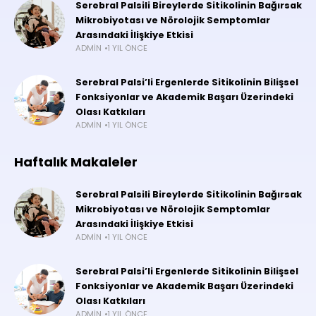
Serebral Palsili Bireylerde Sitikolinin Bağırsak
Mikrobiyotası ve Nörolojik Semptomlar
Arasındaki İlişkiye Etkisi
ADMIN
1 YIL ÖNCE
Serebral Palsi’li Ergenlerde Sitikolinin Bilişsel
Fonksiyonlar ve Akademik Başarı Üzerindeki
Olası Katkıları
ADMIN
1 YIL ÖNCE
Haftalık Makaleler
Serebral Palsili Bireylerde Sitikolinin Bağırsak
Mikrobiyotası ve Nörolojik Semptomlar
Arasındaki İlişkiye Etkisi
ADMIN
1 YIL ÖNCE
Serebral Palsi’li Ergenlerde Sitikolinin Bilişsel
Fonksiyonlar ve Akademik Başarı Üzerindeki
Olası Katkıları
ADMIN
1 YIL ÖNCE